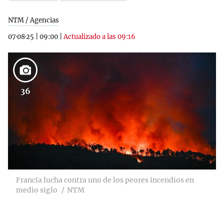
NTM / Agencias
07·08·25
|
09:00
|
Actualizado a las 09:16
36
Francia lucha contra uno de los peores incendios en
medio siglo
NTM