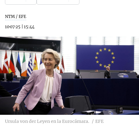
NTM / EFE
10·07·25
|
15:44
Ursula von der Leyen en la Eurocámara.
EFE