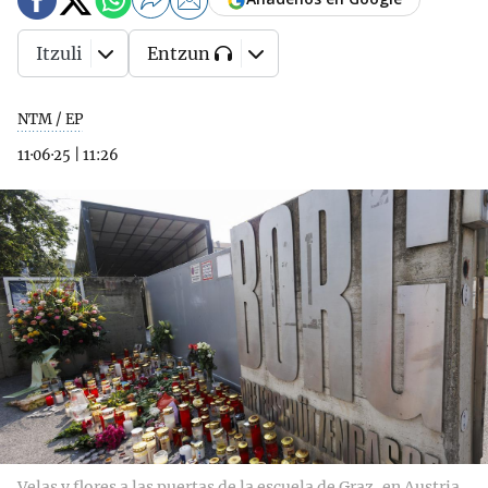
Itzuli
Entzun
NTM / EP
11·06·25
|
11:26
Velas y flores a las puertas de la escuela de Graz, en Austria,