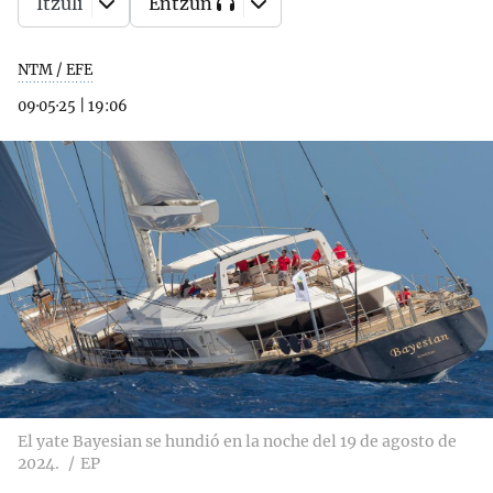
Itzuli
Entzun
NTM / EFE
09·05·25
|
19:06
El yate Bayesian se hundió en la noche del 19 de agosto de
2024.
EP