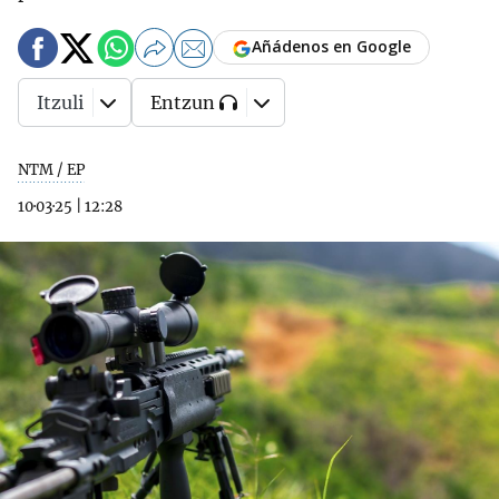
Añádenos en Google
Itzuli
Entzun
NTM / EP
10·03·25
|
12:28