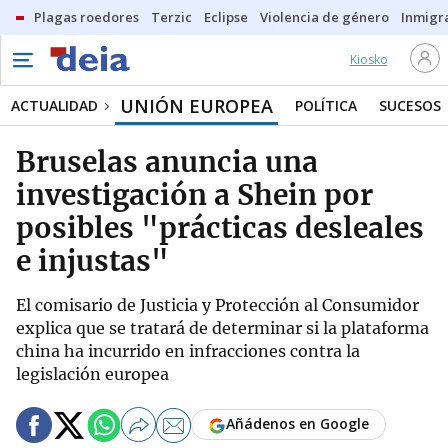
Plagas roedores
Terzic
Eclipse
Violencia de género
Inmigra
Kiosko
UNIÓN EUROPEA
ACTUALIDAD
POLÍTICA
SUCESOS
Bruselas anuncia una
investigación a Shein por
posibles "prácticas desleales
e injustas"
El comisario de Justicia y Protección al Consumidor
explica que se tratará de determinar si la plataforma
china ha incurrido en infracciones contra la
legislación europea
Añádenos en Google