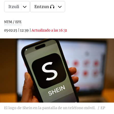
Itzuli
Entzun
NTM / EFE
05·02·25
|
12:39
|
Actualizado a las 16:31
El logo de Shein en la pantalla de un teléfono móvil.
EP