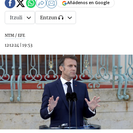
Añádenos en Google
Itzuli
Entzun
NTM / EFE
12·12·24
|
19:53