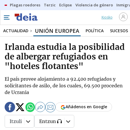
Plagas roedores
Terzic
Eclipse
Violencia de género
Inmigra
Kiosko
UNIÓN EUROPEA
ACTUALIDAD
POLÍTICA
SUCESOS
Irlanda estudia la posibilidad
de albergar refugiados en
"hoteles flotantes"
El país provee alojamiento a 92.400 refugiados y
solicitantes de asilo, de los cuales, 69.500 proceden
de Ucrania
Añádenos en Google
Itzuli
Entzun