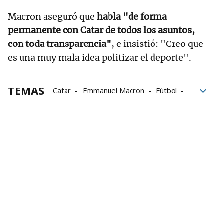
Macron aseguró que
habla "de forma
permanente con Catar de todos los asuntos,
con toda transparencia"
, e insistió: "Creo que
es una muy mala idea politizar el deporte".
TEMAS
Catar
Emmanuel Macron
Fútbol
Mundial de Fútbol
Eventos deportivos
Juegos Olímpicos
Mundial Qatar 2022
Política
Clima
derechos humanos
relaciones internacionales