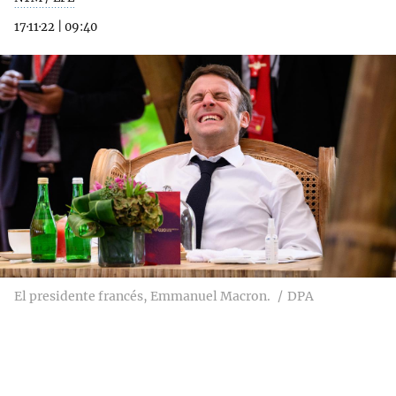
17·11·22
|
09:40
El presidente francés, Emmanuel Macron.
DPA