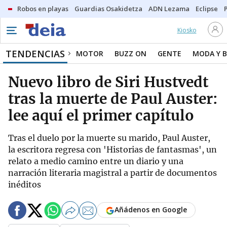
Robos en playas
Guardias Osakidetza
ADN Lezama
Eclipse
Kiosko
TENDENCIAS
MOTOR
BUZZ ON
GENTE
MODA Y B
Nuevo libro de Siri Hustvedt
tras la muerte de Paul Auster:
lee aquí el primer capítulo
Tras el duelo por la muerte su marido, Paul Auster,
la escritora regresa con 'Historias de fantasmas', un
relato a medio camino entre un diario y una
narración literaria magistral a partir de documentos
inéditos
Añádenos en Google