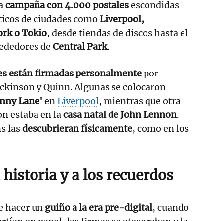
na
campaña con 4.000 postales
escondidas
ticos de ciudades como
Liverpool,
rk o Tokio
, desde tiendas de discos hasta el
rededores de
Central Park
.
es están firmadas personalmente
por
ckinson y Quinn. Algunas se colocaron
enny Lane'
en
Liverpool
, mientras que otra
on estaba en la
casa natal de John Lennon
.
ns las
descubrieran físicamente
, como en los
 historia y a los recuerdos
e hacer un
guiño a la era pre-digital
, cuando