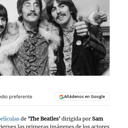
dio preferente
Añádenos en Google
elículas
de
'The Beatles'
dirigida por
Sam
viernes las primeras imágenes de los actores