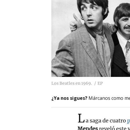
Los Beatles en 1969.
EP
¿Ya nos sigues?
Márcanos como me
L
a saga de cuatro
p
Mendes
reveló este 