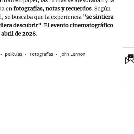
rtían en papel, las firmas se atesoraban y la
ba en
fotografías, notas y recuerdos
. Según
l, se buscaba que la experiencia
"se sintiera
diera descubrir"
. El
evento cinematográfico
n
abril de 2028
.
películas
Fotografías
John Lennon