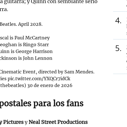
a guitarra; y Quinn con semblante serio
rra.
4
Beatles. April 2028.
scal is Paul McCartney
eoghan is Ringo Starr
5
uinn is George Harrison
ickinson is John Lennon
Cinematic Event, directed by Sam Mendes.
ies
pic.twitter.com/YXQCr7idCk
thebeatles)
30 de enero de 2026
ostales para los fans
 Pictures
y
Neal Street Productions