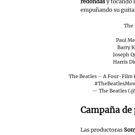
redondas
y tocando l
empuñando su guita
The 
Paul Me
Barry K
Joseph Q
Harris D
The Beatles – A Four-Film 
#TheBeatlesMov
— The Beatles (@
Campaña de p
Las productoras
Sony