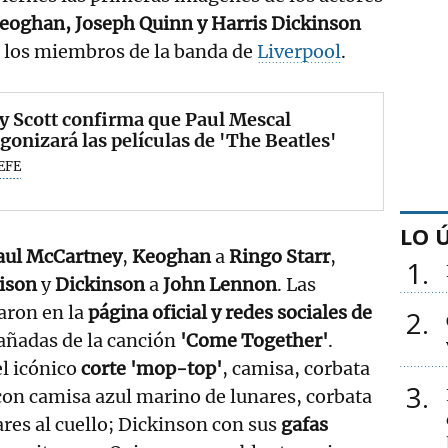
Keoghan, Joseph Quinn y Harris Dickinson
 los miembros de la banda de
Liverpool
.
y Scott confirma que Paul Mescal
gonizará las películas de 'The Beatles'
EFE
LO 
aul McCartney
,
Keoghan
a
Ringo Starr
,
1
ison
y
Dickinson
a
John Lennon
. Las
caron en la
página oficial y redes sociales de
2
ñadas de la canción
'Come Together'
.
l icónico
corte 'mop-top'
, camisa, corbata
3
con camisa azul marino de lunares, corbata
res al cuello; Dickinson con sus
gafas