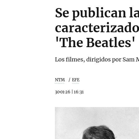
Se publican l
caracterizado
'The Beatles'
Los filmes, dirigidos por Sam M
NTM
EFE
30·01·26
|
16:31