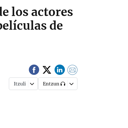
e los actores
películas de
Itzuli
Entzun