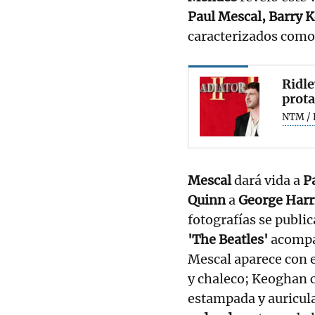
Paul Mescal, Barry 
caracterizados como
Ridle
prota
NTM / 
Mescal
dará vida a
P
Quinn
a
George Harr
fotografías se publi
'The Beatles'
acompa
Mescal aparece con e
y chaleco; Keoghan 
estampada y auricula