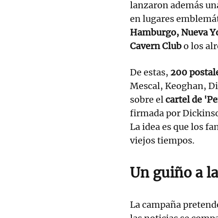
lanzaron además u
en lugares emblemá
Hamburgo, Nueva Yo
Cavern Club
o los al
De estas,
200 postal
Mescal, Keoghan, Di
sobre el
cartel de 'P
firmada por Dickins
La idea es que los fa
viejos tiempos.
Un guiño a la
La campaña pretend