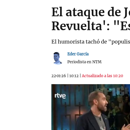
El ataque de 
Revuelta': "E
El humorista tachó de "populis
Eder García
Periodista en NTM
22·01·26
|
10:12
|
Actualizado a las 10:20