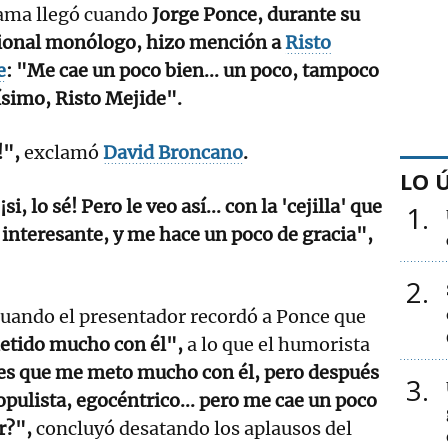
ama llegó cuando
Jorge Ponce, durante su
cional monólogo, hizo mención a
Risto
e
: "Me cae un poco bien... un poco, tampoco
simo, Risto Mejide".
!",
exclamó
David Broncano
.
LO 
¡si, lo sé! Pero le veo así... con la 'cejilla' que
1
 interesante, y me hace un poco de gracia",
2
cuando el presentador recordó a Ponce que
etido mucho con él",
a lo que el humorista
i es que me meto mucho con él, pero después
3
opulista, egocéntrico... pero me cae un poco
ir?",
concluyó desatando los aplausos del