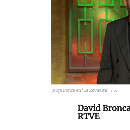
Jorge Ponce en 'La Revuelta'
X
David Bronca
RTVE