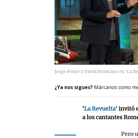
Jorge Ponce y David Broncano en 'La R
¿Ya nos sigues?
Márcanos como me
'
La Revuelta
' invitó
a los cantantes Rome
Pero 