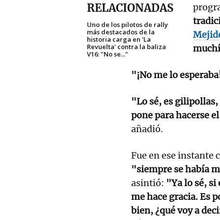
RELACIONADAS
progr
tradi
Uno de los pilotos de rally
más destacados de la
Mejid
historia carga en 'La
Revuelta' contra la baliza
muchí
V16: "No se..."
"¡No me lo esperaba
"Lo sé, es gilipollas, 
pone para hacerse el
añadió.
Fue en ese instante 
"siempre se había m
asintió:
"Ya lo sé, s
me hace gracia. Es p
bien, ¿qué voy a dec