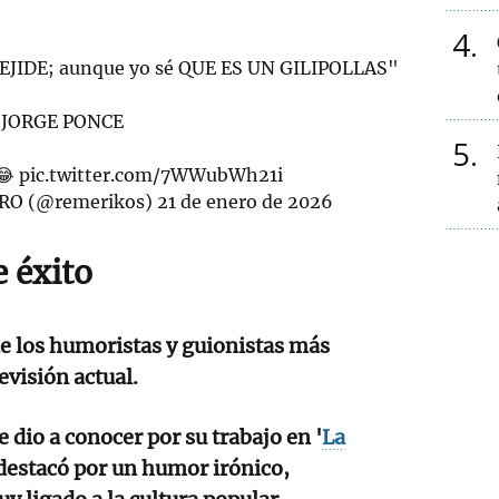
4
EJIDE; aunque yo sé QUE ES UN GILIPOLLAS"
JORGE PONCE
5
😂
pic.twitter.com/7WWubWh21i
RO (@remerikos)
21 de enero de 2026
 éxito
e los humoristas y guionistas más
evisión actual.
e dio a conocer por su trabajo en '
La
 destacó por un humor irónico,