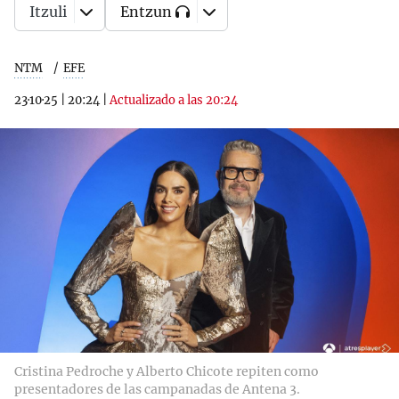
Itzuli
Entzun
NTM
EFE
23·10·25
|
20:24
|
Actualizado a las 20:24
Cristina Pedroche y Alberto Chicote repiten como
presentadores de las campanadas de Antena 3.