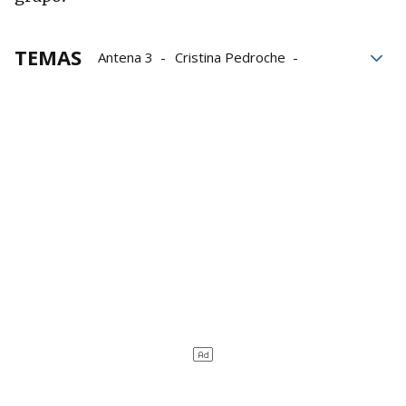
TEMAS
Antena 3
Cristina Pedroche
Alberto Chicote
La Sexta
Campanadas