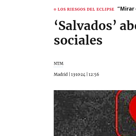
“Mirar 
LOS RIESGOS DEL ECLIPSE
‘Salvados’ ab
sociales
NTM
Madrid
|
13·10·24
|
12:56