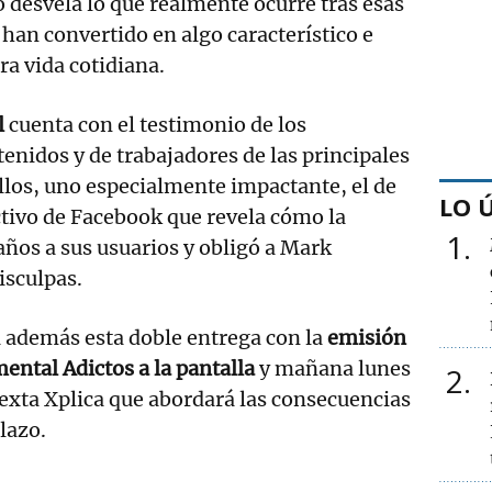
desvela lo que realmente ocurre tras esas
han convertido en algo característico e
ra vida cotidiana.
l
cuenta con el testimonio de los
nidos y de trabajadores de las principales
llos, uno especialmente impactante, el de
LO 
ctivo de Facebook que revela cómo la
1
ños a sus usuarios y obligó a Mark
isculpas.
 además esta doble entrega con la
emisión
ental Adictos a la pantalla
y mañana lunes
2
Sexta Xplica que abordará las consecuencias
plazo.