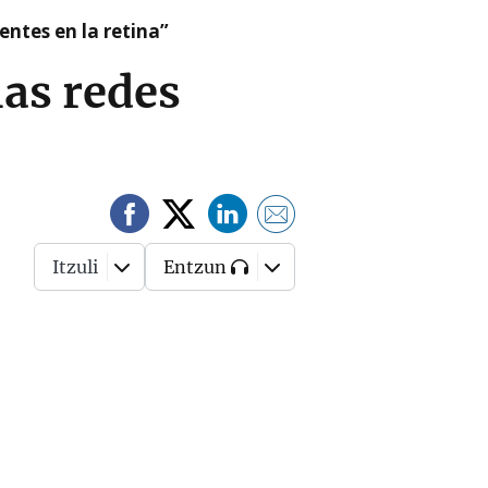
ntes en la retina”
las redes
Itzuli
Entzun