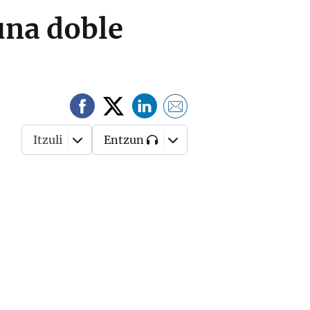
una doble
Itzuli
Entzun