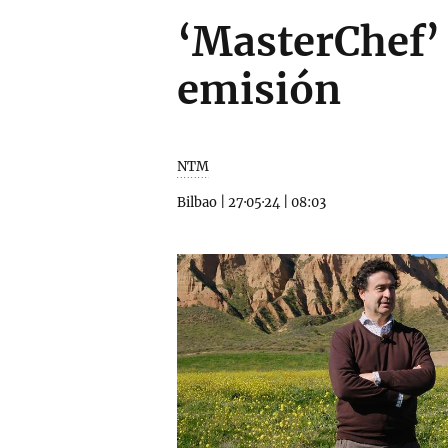
‘MasterChef’ 
emisión
NTM
Bilbao
|
27·05·24
|
08:03