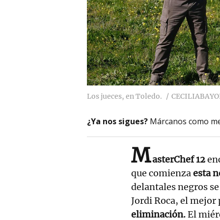
Los jueces, en Toledo.
CECILIABAYO
¿Ya nos sigues?
Márcanos como me
M
asterChef 12
en
que comienza
esta n
delantales negros se
Jordi Roca, el mejor
eliminación.
El miérc