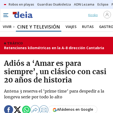
Robos en playas
Guardias Osakidetza
ADN Lezama
Eclipse
Kiosko
CINE Y TELEVISIÓN
VIVIR
VIAJES
RUTAS
GASTR
TRÁFICO
Retenciones kilométricas en la A-8 dirección Cantabria
Adiós a ‘Amar es para
siempre’, un clásico con casi
20 años de historia
Antena 3 reserva el ‘prime time’ para despedir a la
longeva serie por todo lo alto
Añádenos en Google