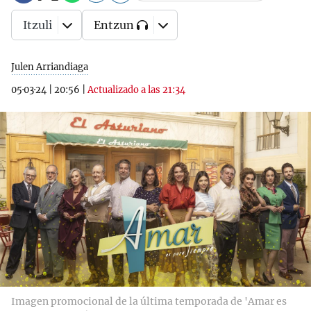
Itzuli
Entzun
Julen Arriandiaga
05·03·24
|
20:56
|
Actualizado a las 21:34
Imagen promocional de la última temporada de 'Amar es