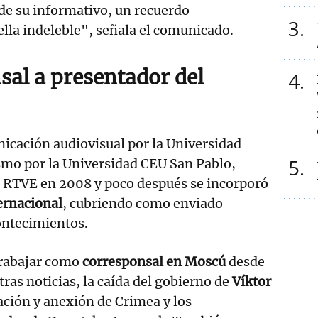
 de su informativo, un recuerdo
3
ella indeleble", señala el comunicado.
sal a presentador del
4
icación audiovisual por la Universidad
5
smo por la Universidad CEU San Pablo,
n RTVE en 2008 y poco después se incorporó
ernacional
, cubriendo como enviado
ontecimientos.
trabajar como
corresponsal en Moscú
desde
ras noticias, la caída del gobierno de
Víktor
pación y anexión de Crimea y los