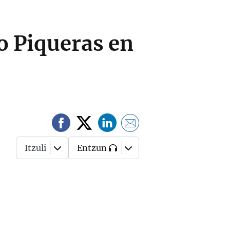
ro Piqueras en
Itzuli
Entzun