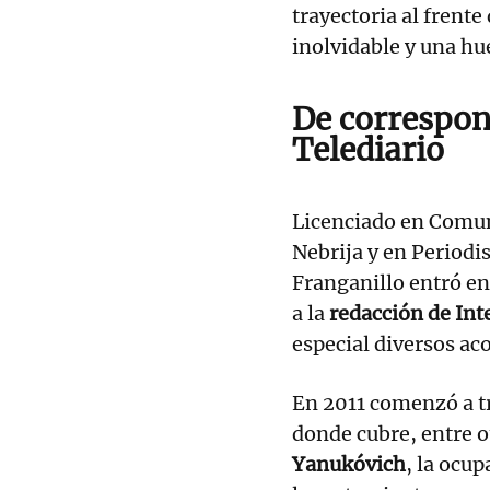
trayectoria al frente
inolvidable y una hu
De correspon
Telediario
Licenciado en Comun
Nebrija y en Periodi
Franganillo entró e
a la
redacción de Int
especial diversos ac
En 2011 comenzó a 
donde cubre, entre ot
Yanukóvich
, la ocu