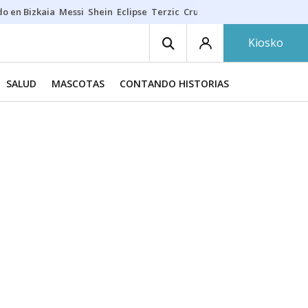
do en Bizkaia
Messi
Shein
Eclipse
Terzic
Cruz Gorbeia
Guía Macarfi
Kiosko
SALUD
MASCOTAS
CONTANDO HISTORIAS