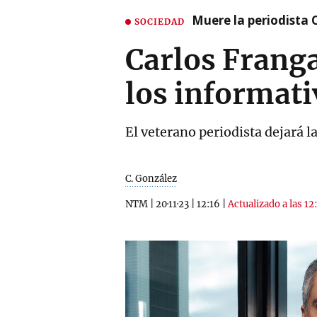
Muere la periodista 
SOCIEDAD
Carlos Franga
los informati
El veterano periodista dejará l
C. González
NTM
|
20·11·23
|
12:16
|
Actualizado a las 12