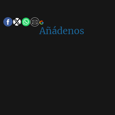
Añádenos
en
Google