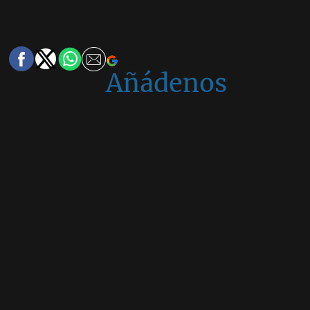
Añádenos
en
Google