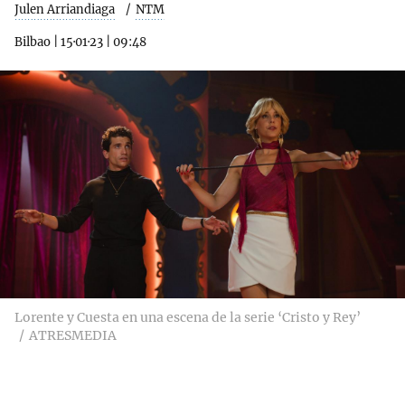
Julen Arriandiaga
NTM
Bilbao
|
15·01·23
|
09:48
Lorente y Cuesta en una escena de la serie ‘Cristo y Rey’
ATRESMEDIA