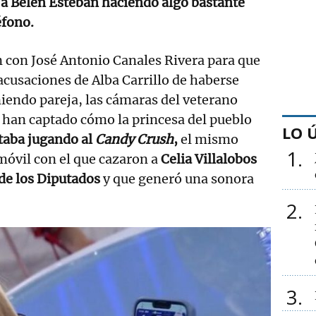
 a Belén Esteban haciendo algo bastante
éfono.
 con José Antonio Canales Rivera para que
 acusaciones de Alba Carrillo de haberse
niendo pareja, las cámaras del veterano
 han captado cómo la princesa del pueblo
LO 
taba jugando al
Candy Crush
,
el mismo
1
móvil con el que cazaron a
Celia Villalobos
de los Diputados
y que generó una sonora
2
3