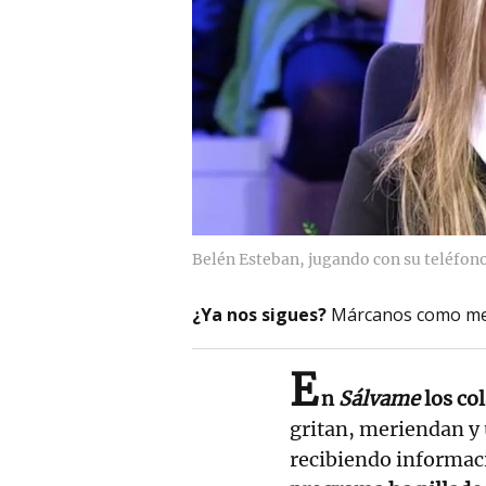
Belén Esteban, jugando con su teléfon
¿Ya nos sigues?
Márcanos como me
E
n
Sálvame
los co
gritan, meriendan y 
recibiendo informac