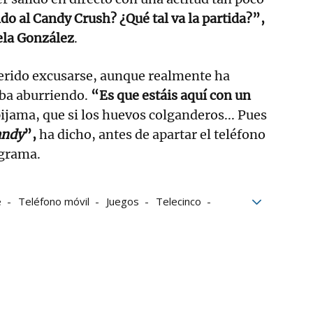
o al Candy Crush? ¿Qué tal va la partida?”,
ela González
.
erido excusarse, aunque realmente ha
ba aburriendo.
“Es que estáis aquí con un
pijama, que si los huevos colganderos... Pues
andy
”,
ha dicho, antes de apartar el teléfono
ograma.
e
Teléfono móvil
Juegos
Telecinco
res