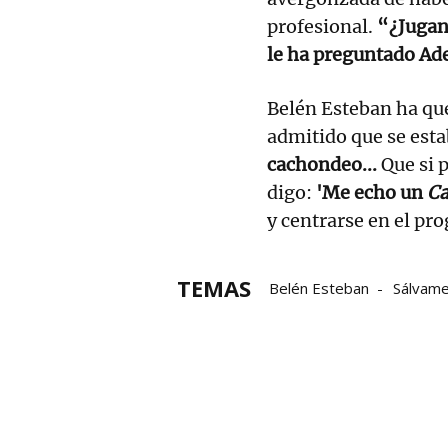
profesional.
“¿Jugand
le ha preguntado Ad
Belén Esteban ha qu
admitido que se esta
cachondeo...
Que si 
digo:
'Me echo un
C
y centrarse en el pr
TEMAS
Belén Esteban
Sálvam
Televisión
Colaborado