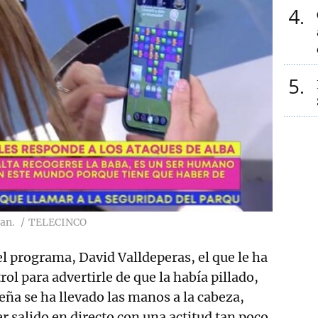
4
5
ban.
TELECINCO
el programa, David Valldeperas, el que le ha
rol para advertirle de que la había pillado,
eña se ha llevado las manos a la cabeza,
 salido en directo con una actitud tan poco