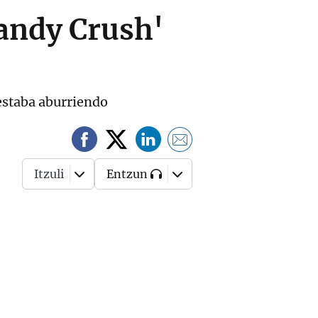
Candy Crush'
estaba aburriendo
Itzuli
Entzun