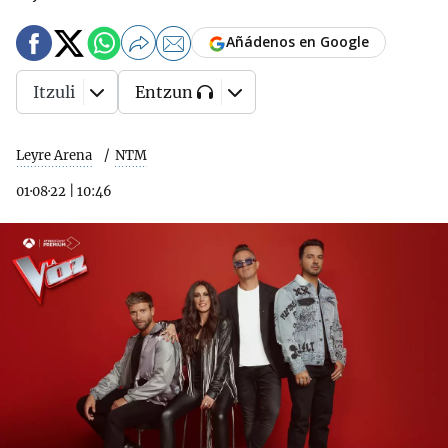
Añádenos en Google
Itzuli
Entzun
Leyre Arena
NTM
01·08·22
|
10:46