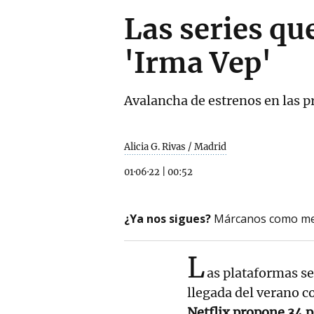
Las series qu
'Irma Vep'
Avalancha de estrenos en las p
Alicia G. Rivas / Madrid
01·06·22
|
00:52
¿Ya nos sigues?
Márcanos como me
L
as plataformas se
llegada del verano c
Netflix propone 34 p