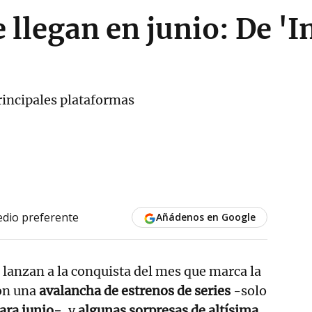
e llegan en junio: De 'I
rincipales plataformas
dio preferente
Añádenos en Google
 lanzan a la conquista del mes que marca la
on una
avalancha de estrenos de series
-solo
ara junio-
, y
algunas sorpresas de altísima