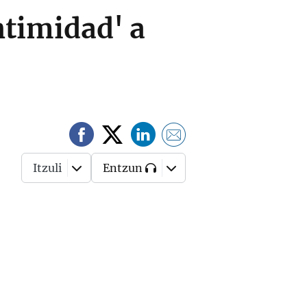
ntimidad' a
Itzuli
Entzun