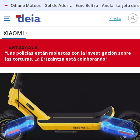
Oihane Mateos
Gol de Aduriz
Esne Beltza
Anular tarjeta de c
Kiosko
XIAOMI
ENTREVISTA
"Las policías están molestas con la investigación sobre
las torturas. La Ertzaintza está colaborando"