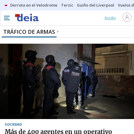
Derrota en el Velodrome
Terzic
Guiño del Liverpool
Vuelos d
Kiosko
TRÁFICO DE ARMAS
SOCIEDAD
Más de 400 agentes en un operativo