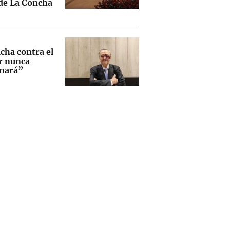
 de La Concha
cha contra el
r nunca
nará”