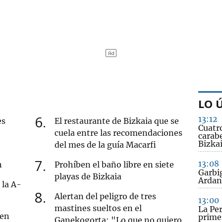
LO 
6
13:12
es
El restaurante de Bizkaia que se
Cuatro
cuela entre las recomendaciones
carabe
Bizka
del mes de la guía Macarfi
7
13:08
n
Prohíben el baño libre en siete
Garbi
playas de Bizkaia
Ardan
 la A-
8
Alertan del peligro de tres
13:00
mastines sueltos en el
La Per
 en
prime
Ganekogorta: "Lo que no quiero