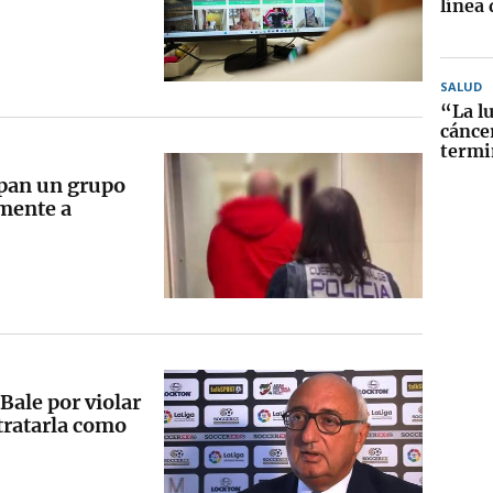
línea
SALUD
“La lu
cánce
termi
apan un grupo
mente a
Bale por violar
tratarla como