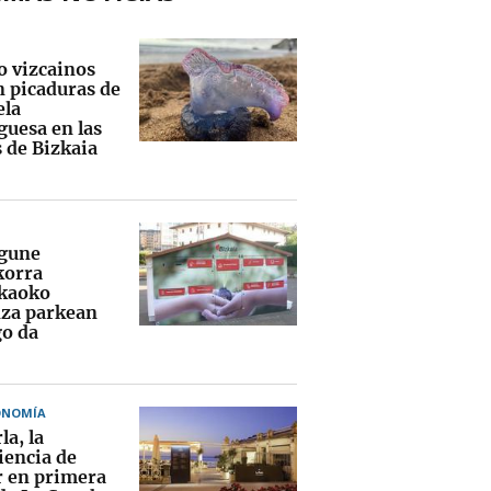
o vizcainos
n picaduras de
ela
guesa en las
s de Bizkaia
gune
orra
kaoko
za parkean
o da
ONOMÍA
la, la
iencia de
 en primera