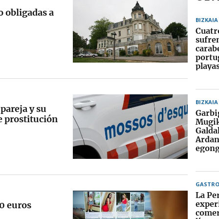
o obligadas a
BIZKAIA
Cuatr
sufre
carab
portu
playa
BIZKAIA
 pareja y su
Garbi
e prostitución
Mugik
Galda
Ardan
egong
GASTR
La Per
exper
00 euros
comer