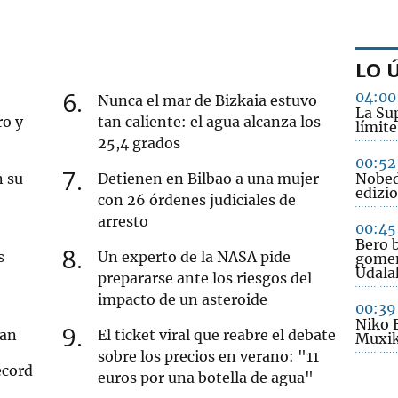
LO 
6
04:00
Nunca el mar de Bizkaia estuvo
La Sup
ro y
tan caliente: el agua alcanza los
límite
25,4 grados
00:52
7
n su
Detienen en Bilbao a una mujer
Nobed
edizio
con 26 órdenes judiciales de
arresto
00:45
Bero b
8
s
Un experto de la NASA pide
gomen
Udala
prepararse ante los riesgos del
impacto de un asteroide
00:39
Niko 
9
ran
El ticket viral que reabre el debate
Muxik
sobre los precios en verano: "11
écord
euros por una botella de agua"