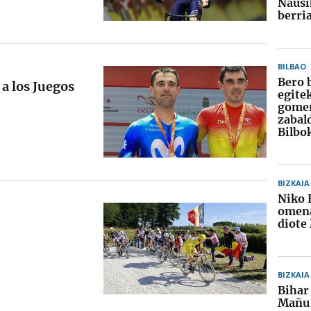
Nausi
berri
BILBAO
Bero 
a los Juegos
egite
gome
zabal
Bilbo
BIZKAIA
Niko 
omena
diote
BIZKAIA
Bihar
Mañu 