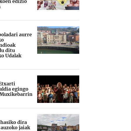
koen edizio
a
boladari aurre
ko
ndioak
du ditu
ko Udalak
Etxarti
ldia egingo
 Muxikebarrin
 hasiko dira
auzoko jaiak