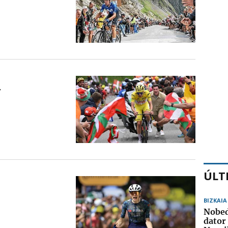
r
ÚLT
BIZKAIA
Nobed
dator