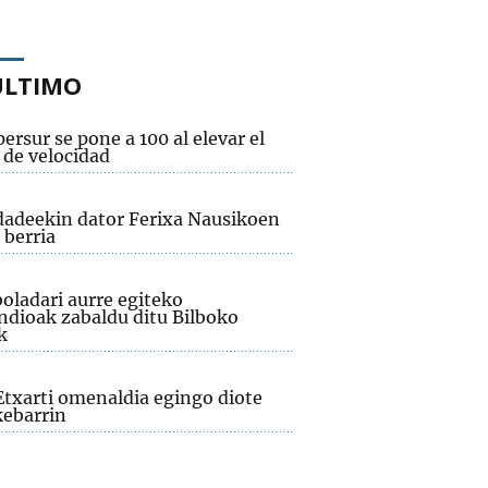
ÚLTIMO
ersur se pone a 100 al elevar el
 de velocidad
adeekin dator Ferixa Nausikoen
 berria
oladari aurre egiteko
dioak zabaldu ditu Bilboko
k
Etxarti omenaldia egingo diote
ebarrin