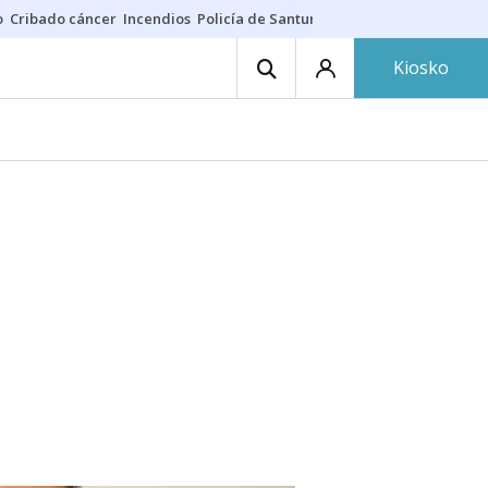
o
Cribado cáncer
Incendios
Policía de Santurtzi
Aeropuerto de Bilba
Kiosko