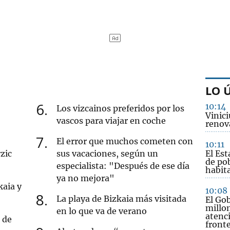
LO 
6
10:14
Los vizcainos preferidos por los
Vinici
vascos para viajar en coche
renov
7
El error que muchos cometen con
10:11
zic
sus vacaciones, según un
El Es
de po
especialista: "Después de ese día
habit
ya no mejora"
kaia y
10:08
8
La playa de Bizkaia más visitada
El Go
millon
en lo que va de verano
atenci
 de
fronte