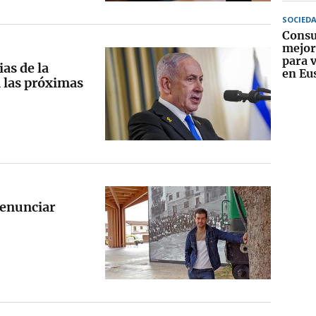
SOCIED
Consu
mejor
para v
as de la
en Eu
 las próximas
denunciar