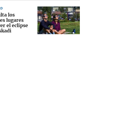
AD
lta los
es lugares
er el eclipse
skadi