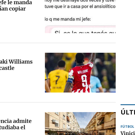
jefe le manda
an copiar
aki Williams
castle
ÚLT
encia admite
tudiaba el
FÚTBOL
Vinici