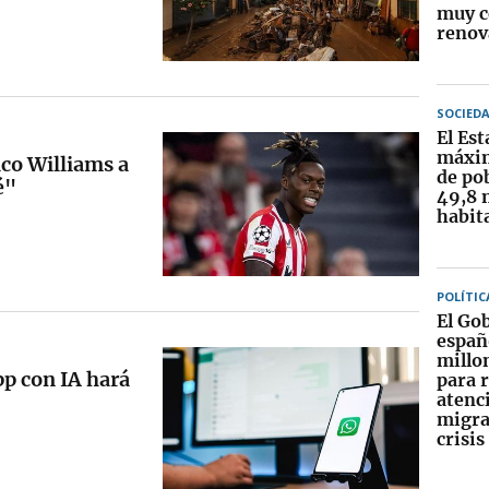
muy c
renov
SOCIED
El Est
máxim
ico Williams a
de po
é"
49,8 
habit
POLÍTIC
El Go
españ
millo
p con IA hará
para r
atenci
migra
crisis