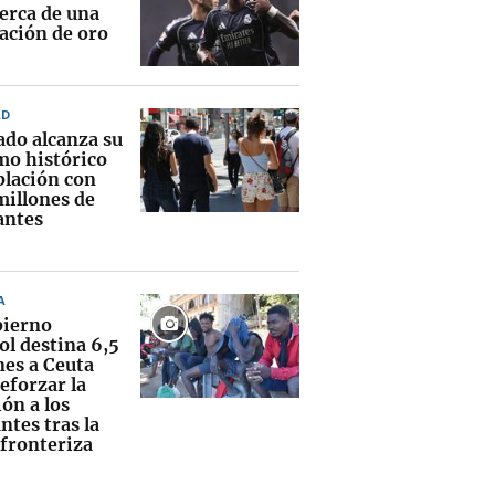
erca de una
ación de oro
AD
ado alcanza su
o histórico
blación con
millones de
antes
A
bierno
ol destina 6,5
nes a Ceuta
eforzar la
ón a los
ntes tras la
 fronteriza