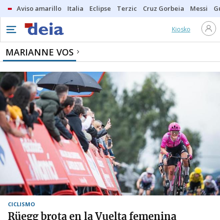
Aviso amarillo
Italia
Eclipse
Terzic
Cruz Gorbeia
Messi
G
Kiosko
MARIANNE VOS
CICLISMO
Rüegg brota en la Vuelta femenina