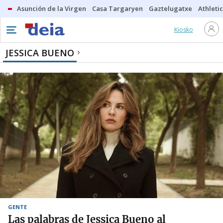
Asunción de la Virgen
Casa Targaryen
Gaztelugatxe
Athletic
Kiosko
JESSICA BUENO
GENTE
Las palabras de Jessica Bueno al