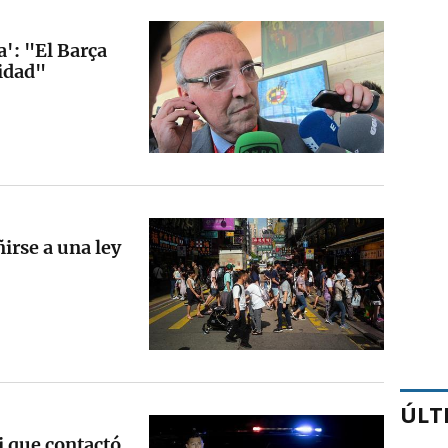
a': "El Barça
idad"
irse a una ley
ÚLT
 que contactó