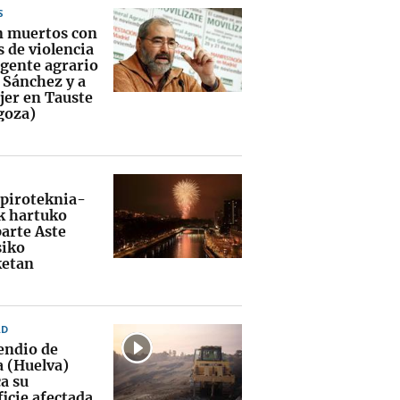
S
n muertos con
 de violencia
igente agrario
 Sánchez y a
jer en Tauste
goza)
 piroteknia-
k hartuko
parte Aste
iko
ketan
AD
cendio de
a (Huelva)
a su
icie afectada