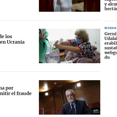
y alca
hectá
BIZKAIA
Gern
de los
Udala
 en Ucrania
erabi
susta
webgu
du
na por
itir el fraude