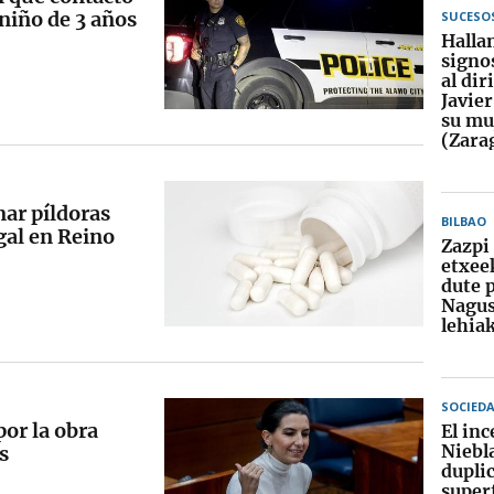
 niño de 3 años
SUCESO
Halla
signos
al dir
Javier
su mu
(Zara
ar píldoras
BILBAO
gal en Reino
Zazpi
etxee
dute 
Nagus
lehia
SOCIED
or la obra
El in
Niebl
ls
duplic
superf