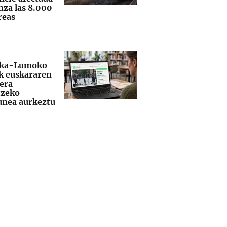
nza las 8.000
reas
ika-Lumoko
k euskararen
lera
tzeko
nea aurkeztu