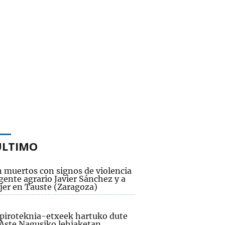
ÚLTIMO
n muertos con signos de violencia
igente agrario Javier Sánchez y a
jer en Tauste (Zaragoza)
 piroteknia-etxeek hartuko dute
 Aste Nagusiko lehiaketan