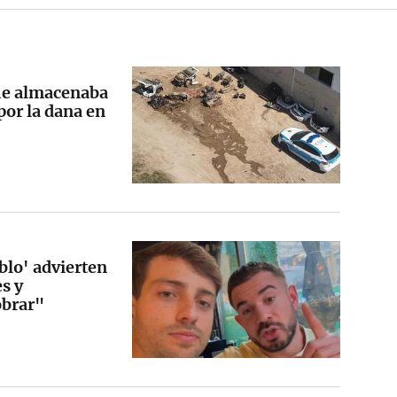
que almacenaba
por la dana en
lo' advierten
es y
obrar"