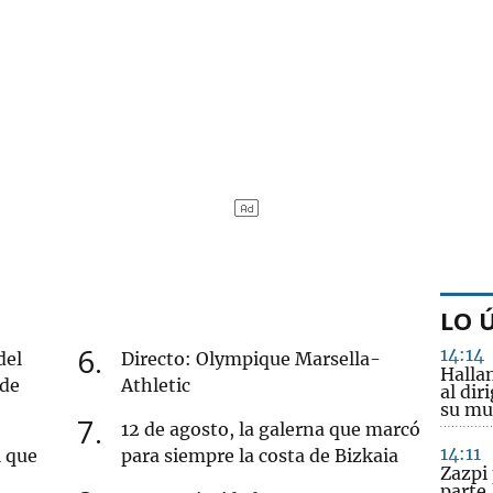
LO 
6
14:14
del
Directo: Olympique Marsella-
Halla
 de
Athletic
al dir
su mu
7
12 de agosto, la galerna que marcó
14:11
l que
para siempre la costa de Bizkaia
Zazpi
parte