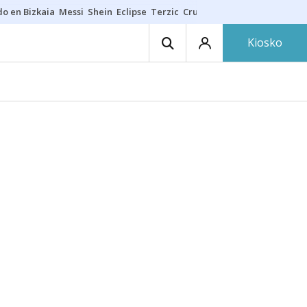
do en Bizkaia
Messi
Shein
Eclipse
Terzic
Cruz Gorbeia
Guía Macarfi
Kiosko