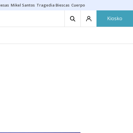
uesas
Mikel Santos
Tragedia Biescas
Cuerpo ría
Inmigración Bizkaia
Kiosko