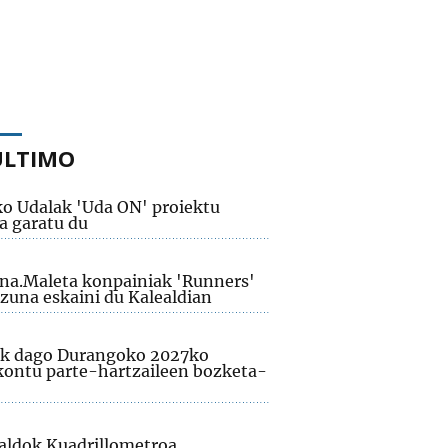
ÚLTIMO
ko Udalak 'Uda ON' proiektu
a garatu du
na.Maleta konpainiak 'Runners'
izuna eskaini du Kalealdian
ik dago Durangoko 2027ko
kontu parte-hartzaileen bozketa-
aldok Kuadrillometroa