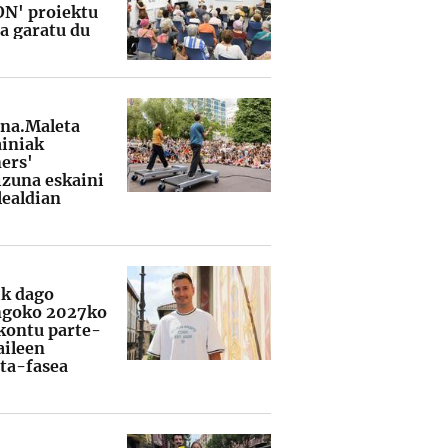
ON' proiektu
ua garatu du
na.Maleta
iniak
ers'
izuna eskaini
lealdian
ik dago
ngoko 2027ko
kontu parte-
aileen
ta-fasea