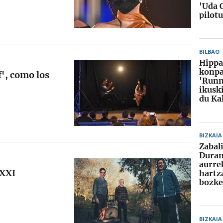
'Uda 
pilot
BILBAO
Hippa
konpa
f', como los
'Runn
ikusk
du Ka
BIZKAIA
Zabal
Dura
aurre
 XXI
hartz
bozke
BIZKAIA