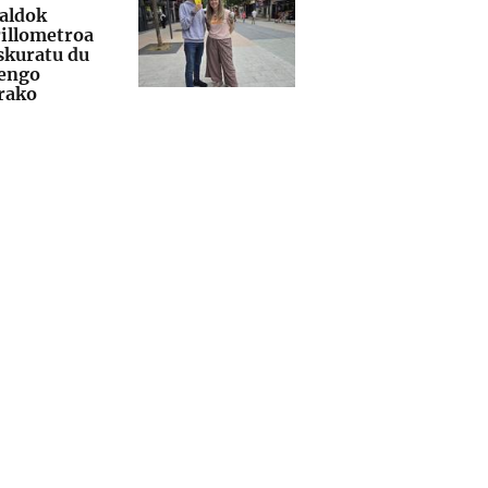
aldok
illometroa
skuratu du
engo
arako