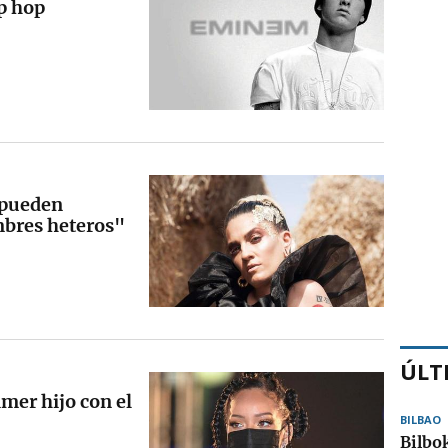
p hop
 pueden
mbres heteros"
ÚLT
mer hijo con el
BILBAO
Bilbo