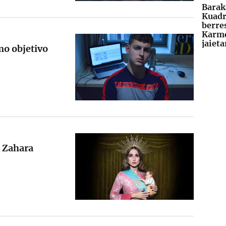
Barak
Kuadr
berre
Karm
jaiet
mo objetivo
e Zahara