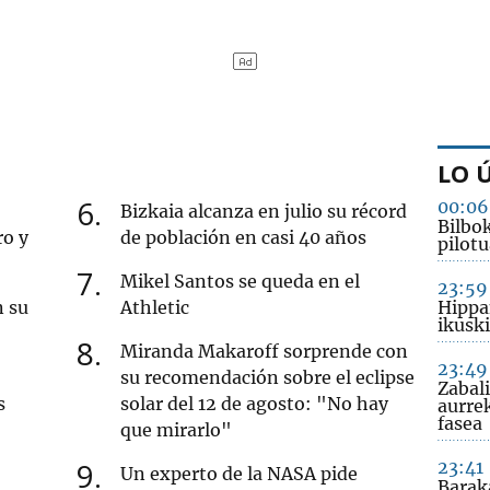
LO 
6
00:06
Bizkaia alcanza en julio su récord
Bilbo
ro y
de población en casi 40 años
pilotu
7
Mikel Santos se queda en el
23:59
n su
Athletic
Hippa
ikusk
8
Miranda Makaroff sorprende con
23:49
su recomendación sobre el eclipse
Zabal
s
solar del 12 de agosto: "No hay
aurre
fasea
que mirarlo"
9
23:41
Un experto de la NASA pide
Barak