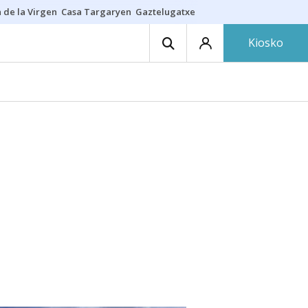
 de la Virgen
Casa Targaryen
Gaztelugatxe
Athletic
Aste Nagusia
C
Kiosko