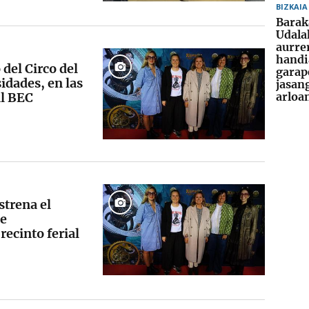
BIZKAIA
Barak
Udala
aurre
handi
del Circo del
garap
idades, en las
jasan
al BEC
arloa
strena el
de
recinto ferial