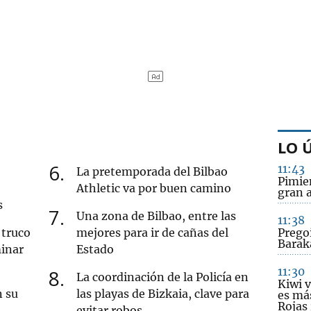
LO 
6
11:43
La pretemporada del Bilbao
Pimie
Athletic va por buen camino
gran 
s
7
Una zona de Bilbao, entre las
11:38
 truco
mejores para ir de cañas del
Pregoi
Barak
minar
Estado
11:30
8
La coordinación de la Policía en
Kiwi v
n su
las playas de Bizkaia, clave para
es más
Rojas
evitar robos