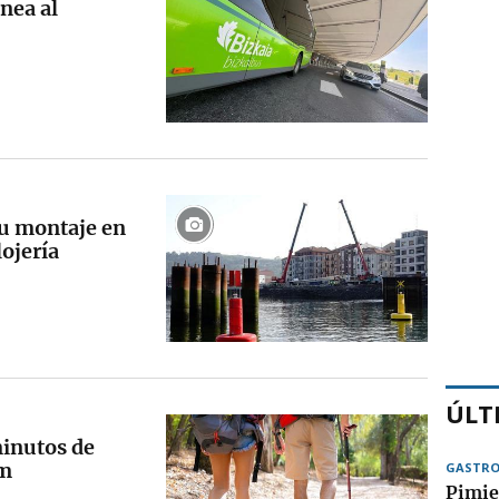
nea al
su montaje en
lojería
ÚLT
minutos de
am
GASTR
Pimie