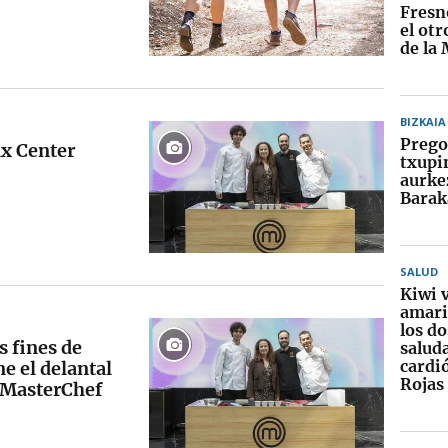
Fresn
el otr
de la
BIZKAIA
Pregoi
ax Center
txupi
aurke
Barak
SALUD
Kiwi 
amaril
los d
s fines de
saluda
cardi
e el delantal
Rojas
e MasterChef