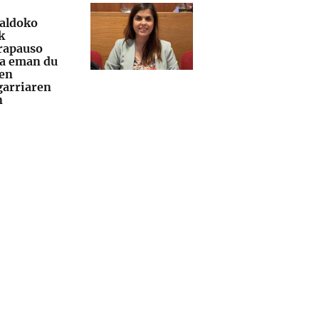
aldoko
k
rapauso
a eman du
en
garriaren
n