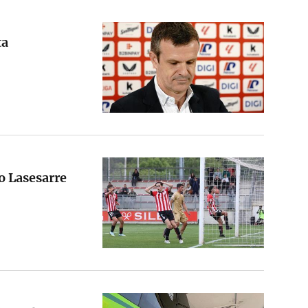
ta
o Lasesarre