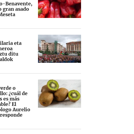
o-Benavente,
o gran asado
 Meseta
laria eta
neroa
ztu ditu
aldok
verde o
lo: ¿cuál de
os es más
ble? El
ólogo Aurelio
 responde