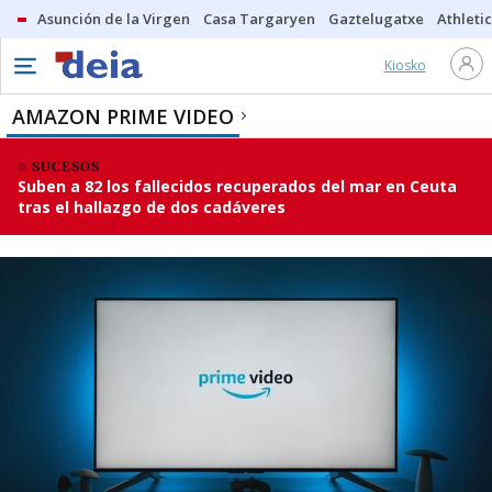
Asunción de la Virgen
Casa Targaryen
Gaztelugatxe
Athletic
Kiosko
AMAZON PRIME VIDEO
SUCESOS
Suben a 82 los fallecidos recuperados del mar en Ceuta
tras el hallazgo de dos cadáveres