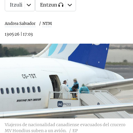
Itzuli
Entzun
Andrea Salvador
NTM
13·05·26
|
17:03
Viajeros de nacionalidad canadiense evacuados del crucero
MV Hondius suben a un avión.
EP