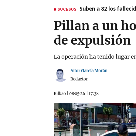
Suben a 82 los fallec
SUCESOS
Pillan a un 
de expulsión
La operación ha tenido lugar e
Aitor García Morán
Redactor
Bilbao
|
08·05·26
|
17:38