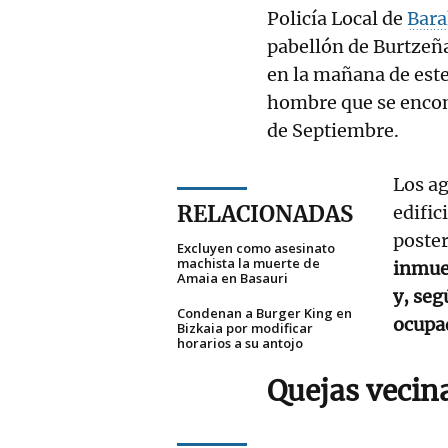
Policía Local de
Bar
pabellón de Burtzeña
en la mañana de este
hombre que se encont
de Septiembre.
Los ag
RELACIONADAS
edific
poster
Excluyen como asesinato
machista la muerte de
inmueb
Amaia en Basauri
y, seg
Condenan a Burger King en
ocupa
Bizkaia por modificar
horarios a su antojo
Quejas vecin