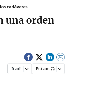
 dos cadáveres
n una orden
Itzuli
Entzun