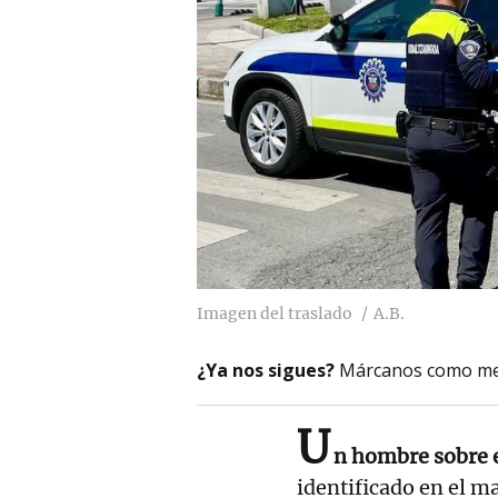
Imagen del traslado
A.B.
¿Ya nos sigues?
Márcanos como me
U
n hombre sobre e
identificado en el m