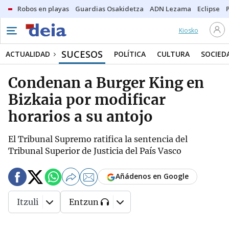
Robos en playas
Guardias Osakidetza
ADN Lezama
Eclipse
Kiosko
SUCESOS
ACTUALIDAD
POLÍTICA
CULTURA
SOCIED
Condenan a Burger King en
Bizkaia por modificar
horarios a su antojo
El Tribunal Supremo ratifica la sentencia del
Tribunal Superior de Justicia del País Vasco
Añádenos en Google
Itzuli
Entzun