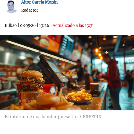
Aitor García Morán
Redactor
Bilbao
|
08·05·26
|
13:26
|
Actualizado a las 13:31
El interior de una hamburguesería.
FREEPIK