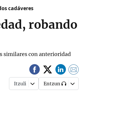
 dos cadáveres
edad, robando
 similares con anterioridad
Itzuli
Entzun