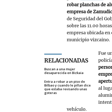
robar planchas de a
empresa de Zamudi
de Seguridad del Gob
sobre las 11.00 horas
empresa ubicada en e
municipio vizcaino.
Fue un
RELACIONADAS
policí
person
Buscan a una mujer
desaparecida en Bizkaia
empre
apertu
Entra a robar a un piso de
Bilbao y cuando le pillan dice
al lug
que estaba revisando unas
goteras
alumin
intent
vehículo.