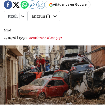
Añádenos en Google
Itzuli
Entzun
NTM
27·04·26
|
15:30
|
Actualizado a las 15:32