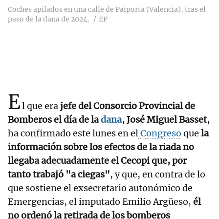
Coches apilados en una calle de Paiporta (Valencia), tras el
paso de la dana de 2024.
EP
E
l que era
jefe del Consorcio Provincial de
Bomberos el día de la
dana
, José Miguel Basset,
ha confirmado este lunes en el
Congreso
que
la
información sobre los efectos de la riada no
llegaba adecuadamente el Cecopi que, por
tanto trabajó "a ciegas"
, y que, en contra de lo
que sostiene el exsecretario autonómico de
Emergencias, el imputado Emilio Argüeso,
él
no ordenó la retirada de los bomberos