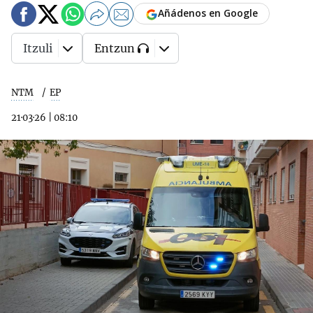
Añádenos en Google
Itzuli
Entzun
NTM
EP
21·03·26
|
08:10