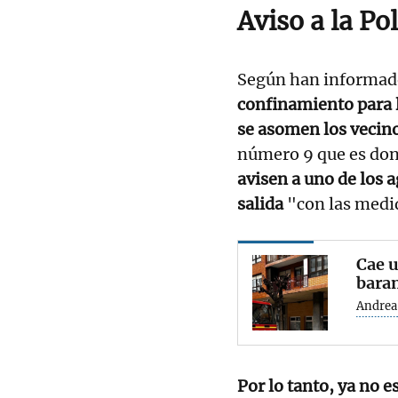
Aviso a la Po
Según han informado
confinamiento para 
se asomen los vecinos
número 9 que es don
avisen a uno de los a
salida
"con las medi
Cae u
baran
Andrea 
Por lo tanto, ya no 