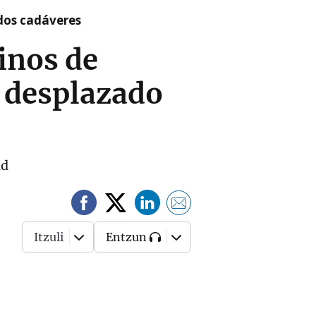
 dos cadáveres
inos de
 desplazado
ad
Itzuli
Entzun