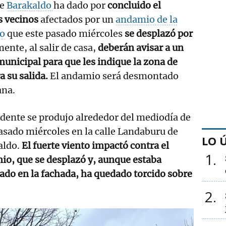
de
Barakaldo
ha dado por
concluido el
s vecinos
afectados por un
andamio de la
io
que este pasado miércoles
se desplazó por
mente, al salir de casa,
deberán avisar a un
municipal para que les indique la zona de
 su salida.
El andamio será desmontado
ana.
idente se produjo alrededor del mediodía de
asado miércoles en la calle Landaburu de
LO 
aldo.
El fuerte viento impactó contra el
1
o, que se desplazó y, aunque estaba
do en la fachada, ha quedado torcido sobre
2