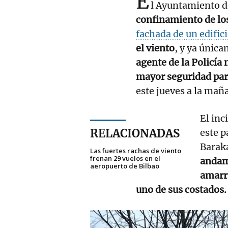
E
l Ayuntamiento 
confinamiento de lo
fachada de un edific
el viento
, y ya única
agente de la Policía 
mayor seguridad para
este jueves a la mañ
El inc
RELACIONADAS
este p
Barak
Las fuertes rachas de viento
frenan 29 vuelos en el
andami
aeropuerto de Bilbao
amarra
uno de sus costados.