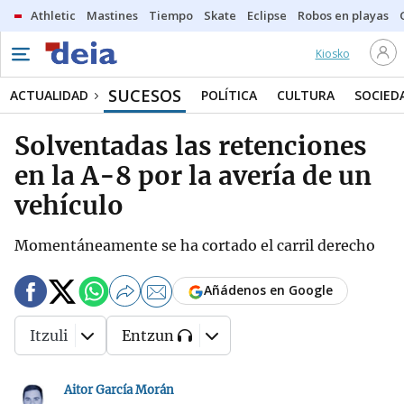
Athletic
Mastines
Tiempo
Skate
Eclipse
Robos en playas
Kiosko
SUCESOS
ACTUALIDAD
POLÍTICA
CULTURA
SOCIED
Solventadas las retenciones
en la A-8 por la avería de un
vehículo
Momentáneamente se ha cortado el carril derecho
Añádenos en Google
Itzuli
Entzun
Aitor García Morán