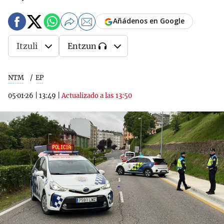
Añádenos en Google
Itzuli
Entzun
NTM
EP
05·01·26
|
13:49
|
Actualizado a las 13:50