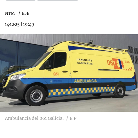
NTM
EFE
14·12·25
|
19:49
Ambulancia del 061 Galicia.
E.P.