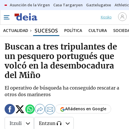
Asunción de la Virgen
Casa Targaryen
Gaztelugatxe
Athletic
Kiosko
SUCESOS
ACTUALIDAD
POLÍTICA
CULTURA
SOCIED
Buscan a tres tripulantes de
un pesquero portugués que
volcó en la desembocadura
del Miño
El operativo de búsqueda ha conseguido rescatar a
otros dos marineros
Añádenos en Google
Itzuli
Entzun