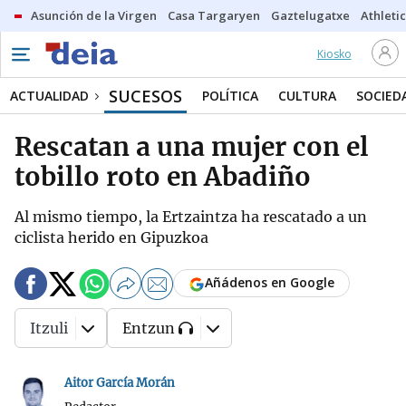
Asunción de la Virgen
Casa Targaryen
Gaztelugatxe
Athletic
Kiosko
SUCESOS
ACTUALIDAD
POLÍTICA
CULTURA
SOCIED
Rescatan a una mujer con el
tobillo roto en Abadiño
Al mismo tiempo, la Ertzaintza ha rescatado a un
ciclista herido en Gipuzkoa
Añádenos en Google
Itzuli
Entzun
Aitor García Morán