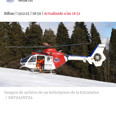
Redactor
Bilbao
|
13·12·25
|
18:50
|
Actualizado a las 18:51
Imagen de archivo de un helicóptero de la Ertzaintza
ERTZAINTZA