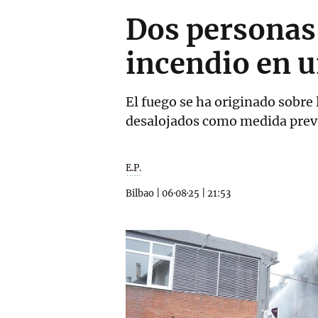
Dos personas
incendio en u
El fuego se ha originado sobre 
desalojados como medida prev
E.P.
Bilbao
|
06·08·25
|
21:53