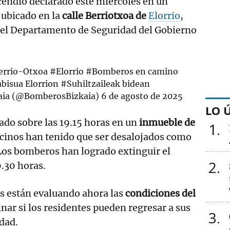
ncendio declarado este miércoles en un
 ubicado en la
calle Berriotxoa de
Elorrio
,
el Departamento de Seguridad del Gobierno
Berrio-Otxoa
#Elorrio
#Bomberos
en camino
abisua Elorrion
#Suhiltzaileak
bidean
aia (@BomberosBizkaia)
6 de agosto de 2025
LO 
ado sobre las 19.15 horas en un
inmueble de
1
ecinos han tenido que ser desalojados como
Los bomberos han logrado extinguir el
2
0.30 horas.
s están evaluando ahora las
condiciones del
ar si los residentes pueden regresar a sus
3
dad.