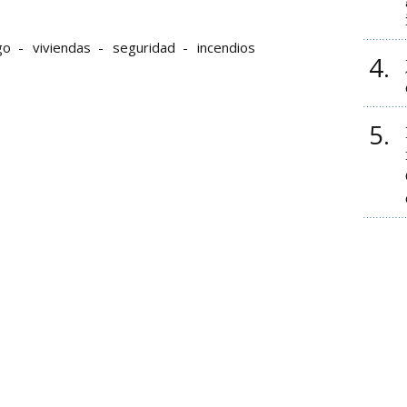
go
viviendas
seguridad
incendios
4
5