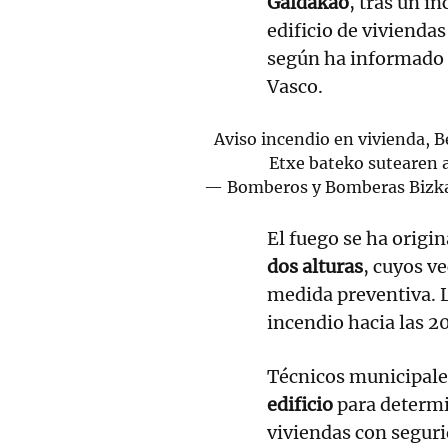
Galdakao
, tras un i
edificio de viviendas
según ha informado 
Vasco.
Aviso incendio en vivienda, 
Etxe bateko sutearen 
— Bomberos y Bomberas Bizk
El fuego se ha origin
dos alturas
, cuyos v
medida preventiva. 
incendio hacia las 2
Técnicos municipale
edificio
para determin
viviendas con seguri