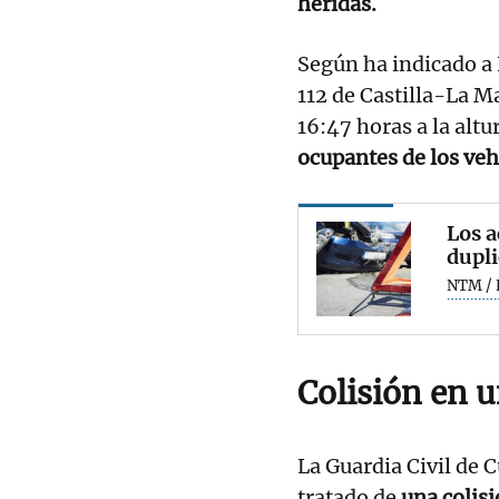
heridas.
Según ha indicado a 
112 de Castilla-La M
16:47 horas a la altu
ocupantes de los ve
Los a
dupli
NTM / 
Colisión en 
La Guardia Civil de 
tratado de
una colisi