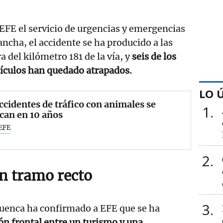
EFE el servicio de urgencias y emergencias
ancha, el accidente se ha producido a las
ra del kilómetro 181 de la vía, y
seis de los
hículos han quedado atrapados.
LO 
ccidentes de tráfico con animales se
1
can en 10 años
EFE
2
un tramo recto
3
Cuenca ha confirmado a EFE que se ha
ón frontal entre un turismo y una