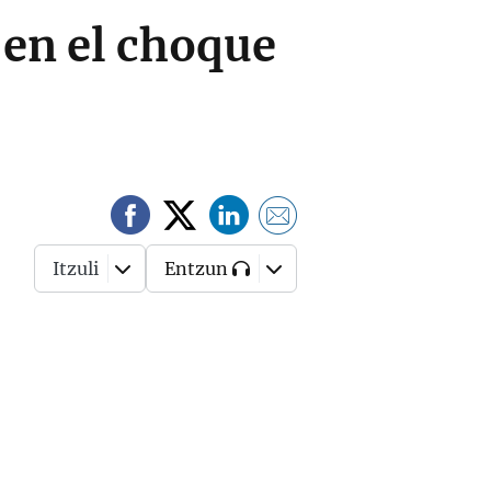
en el choque
Itzuli
Entzun