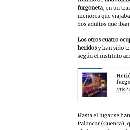
furgoneta
, en un tra
menores que viajaban
dos adultos que iban
Los otros cuatro ocu
heridos
y han sido t
según el instituto a
Herid
furgo
NTM / 
Hasta el lugar se ha
Palancar (Cuenca), q