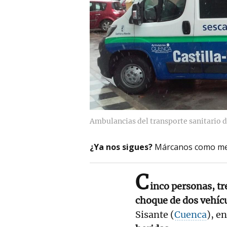
Ambulancias del transporte sanitario 
¿Ya nos sigues?
Márcanos como me
C
inco personas, tr
choque de dos vehíc
Sisante (
Cuenca
), e