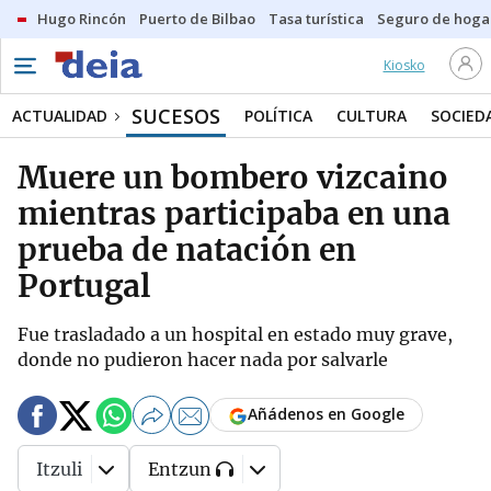
Hugo Rincón
Puerto de Bilbao
Tasa turística
Seguro de hoga
Kiosko
SUCESOS
ACTUALIDAD
POLÍTICA
CULTURA
SOCIED
Muere un bombero vizcaino
mientras participaba en una
prueba de natación en
Portugal
Fue trasladado a un hospital en estado muy grave,
donde no pudieron hacer nada por salvarle
Añádenos en Google
Itzuli
Entzun