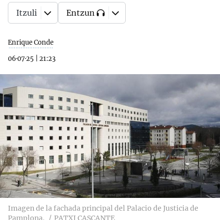
Itzuli
Entzun
Enrique Conde
06·07·25
|
21:23
Imagen de la fachada principal del Palacio de Justicia de
Pamplona.
PATXI CASCANTE