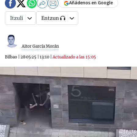
Añádenos en Google
Itzuli
Entzun
Aitor García Morán
Bilbao
|
28·05·25
|
13:10
|
Actualizado a las 15:05